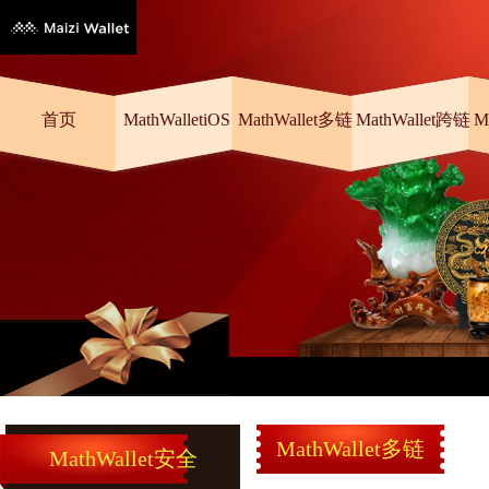
首页
MathWalletiOS
MathWallet多链
MathWallet跨链
M
MathWallet多链
MathWallet安全