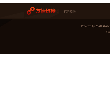
友情链接：
Powered by
MathWall
Co