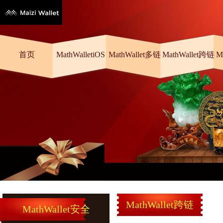
首页
MathWalletiOS
MathWallet多链
MathWallet跨链
M
MathWallet跨链
MathWallet安全