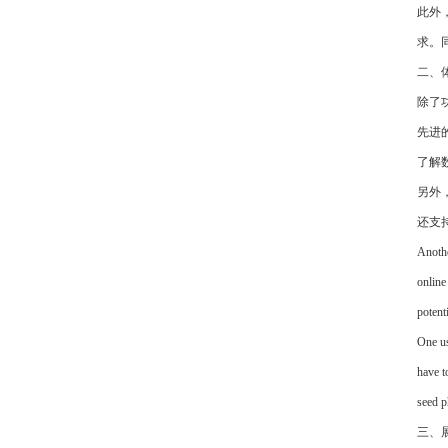
此外，
求。同
二、
除了功
先进
了解
另外，
还支
Anothe
online
potent
One us
have t
seed p
三、