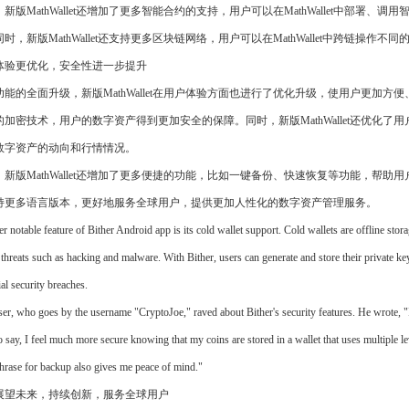
新版MathWallet还增加了更多智能合约的支持，用户可以在MathWallet中部署
时，新版MathWallet还支持更多区块链网络，用户可以在MathWallet中跨链操
体验更优化，安全性进一步提升
能的全面升级，新版MathWallet在用户体验方面也进行了优化升级，使用户更加方便、安
的加密技术，用户的数字资产得到更加安全的保障。同时，新版MathWallet还优化
数字资产的动向和行情情况。
新版MathWallet还增加了更多便捷的功能，比如一键备份、快速恢复等功能，帮助用户更
持更多语言版本，更好地服务全球用户，提供更加人性化的数字资产管理服务。
r notable feature of Bither Android app is its cold wallet support. Cold wallets are offline stora
 threats such as hacking and malware. With Bither, users can generate and store their private key
ial security breaches.
er, who goes by the username "CryptoJoe," raved about Bither's security features. He wrote, "I
o say, I feel much more secure knowing that my coins are stored in a wallet that uses multiple leve
hrase for backup also gives me peace of mind."
展望未来，持续创新，服务全球用户