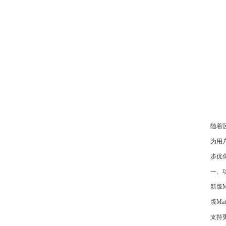
随着
为用
步优
一、
新版
版Ma
支持