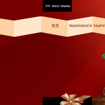
首页
MathWalletiOS
MathW