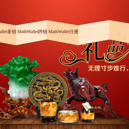
allet多链
MathWallet跨链
MathWallet注册