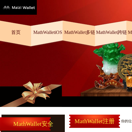
首页
MathWalletiOS
MathWallet多链
MathWallet跨链
M
MathWallet注册
你的位
MathWallet安全