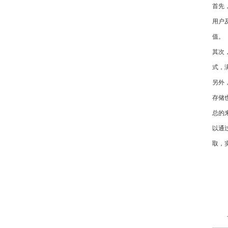
首先
用户
值。
其次
式，
另外
存储
总的
以通
取，