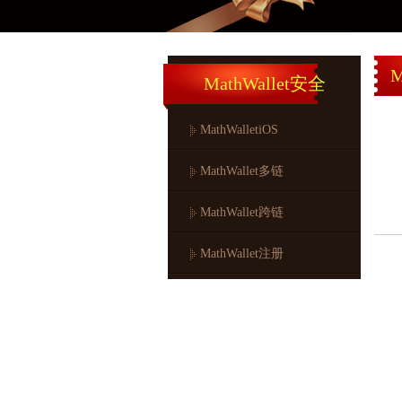
M
MathWallet安全
MathWalletiOS
MathWallet多链
MathWallet跨链
MathWallet注册