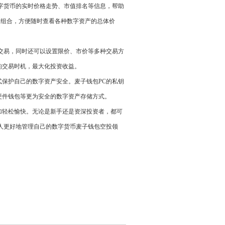
数字货币的实时价格走势、市值排名等信息，帮助
币组合，方便随时查看各种数字资产的总体价
卖交易，同时还可以设置限价、市价等多种交易方
的交易时机，最大化投资收益。
式保护自己的数字资产安全。麦子钱包PC的私钥
硬件钱包等更为安全的数字资产存储方式。
加轻松愉快。无论是新手还是资深投资者，都可
多人更好地管理自己的数字货币麦子钱包空投领