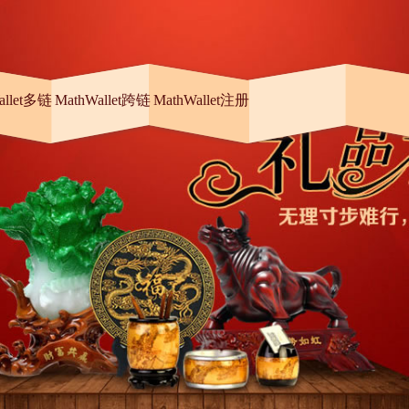
allet多链
MathWallet跨链
MathWallet注册