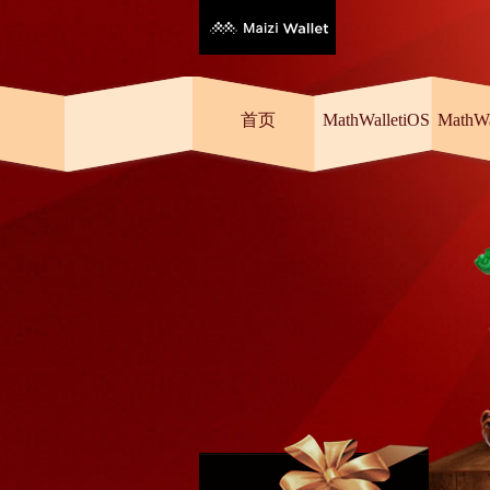
首页
MathWalletiOS
MathW