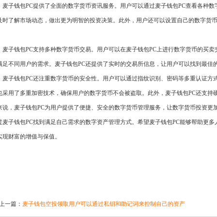
，麦子钱包PC提供了全面的数字货币资讯服务。用户可以通过麦子钱包PC查看各种
及时了解市场动态，做出更为明智的投资决策。此外，用户还可以设置自己的数字货
，麦子钱包PC支持多种数字货币交易。用户可以在麦子钱包PC上进行数字货币的买
满足不同用户的需求。麦子钱包PC还提供了实时的交易所信息，让用户可以找到最佳
，麦子钱包PC还注重数字货币的安全性。用户可以通过指纹识别、密码等多重认证方
也采用了多重加密技术，确保用户的数字货币不会被盗取。此外，麦子钱包PC还支持
来说，麦子钱包PC为用户提供了便捷、安全的数字货币管理服务，让数字货币投资更
过麦子钱包PC找到满足自己需求的数字资产管理方式。希望麦子钱包PC能够帮助更
实现财富的增值与保值。
上一篇：
麦子钱包空投领取用户可以通过私钥和助记词来控制自己的资产