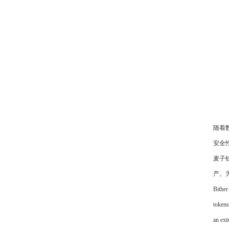
随着
安全
麦子
产。
Bither
tokens
an ext