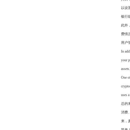
以设
银行
此外
费情
用户
In add
your p
assets.
One of
crypto
uses a
总的
消费
来，
简单