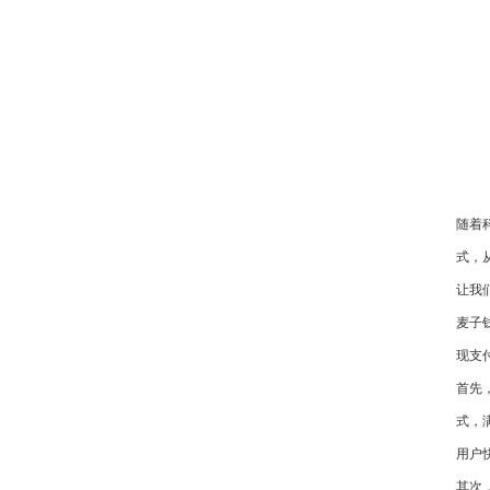
随着
式，
让我
麦子
现支
首先
式，
用户
其次