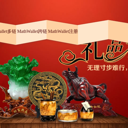
allet多链
MathWallet跨链
MathWallet注册