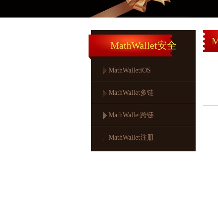
M
MathWallet安全
MathWalletiOS
MathWallet多链
MathWallet跨链
MathWallet注册