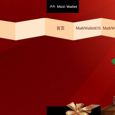
首页
MathWalletiOS
MathW